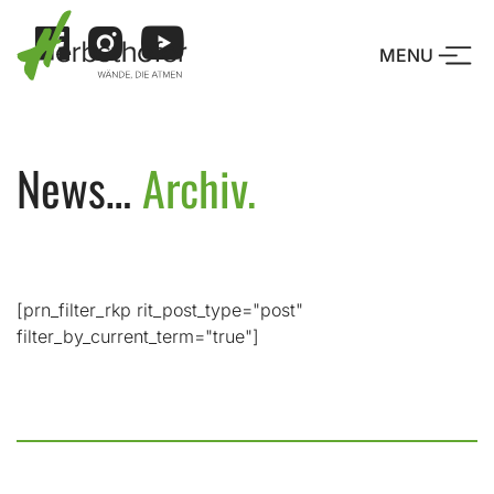
Skip
to
MENU
content
Drücke Enter o
News…
Archiv.
[prn_filter_rkp rit_post_type="post"
filter_by_current_term="true"]