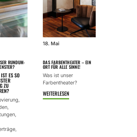
18. Mai
SER RUNDUM-
DAS FARBENTHEATER – EIN
FENSTER?
ORT FÜR ALLE SINNE!
IST ES SO
Was ist unser
NSTER
Farbentheater?
 ZU K
EN?
WEITERLESEN
ovierung,
den,
stungen,
rträge,