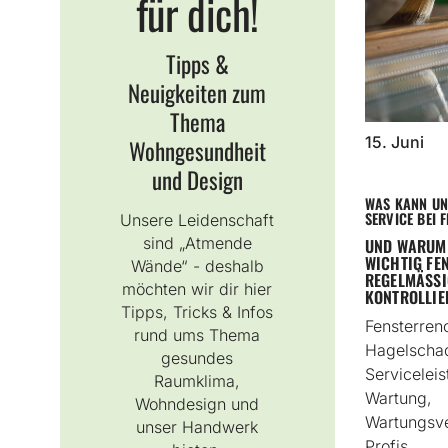
für dich!
Tipps &
Neuigkeiten zum
Thema
15. Juni
Wohngesundheit
und Design
WAS KANN UN
SERVICE BEI 
Unsere Leidenschaft
sind „Atmende
UND WARUM 
WICHTIG FE
Wände“ - deshalb
REGELMÄSSIG
möchten wir dir hier
ONTROLLIER
Tipps, Tricks & Infos
Fensterren
rund ums Thema
Hagelscha
gesundes
Servicelei
Raumklima,
Wartung,
Wohndesign und
Wartungsve
unser Handwerk
Profis