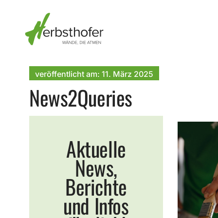
Skip
to
content
veröffentlicht am:
11. März
2025
News2Queries
Aktuelle
News,
Berichte
und Infos