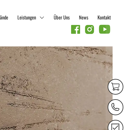
Menü öffnen
ände
Leistungen
Über Uns
News
Kontakt
follow us on
Online
Shop
Kontaktseit
Raumklima